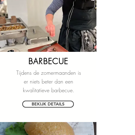
BARBECUE
Tijdens de zomermaanden is
er niets beter dan een
kwalitatieve barbecue.
BEKIJK DETAILS