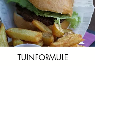
TUINFORMULE
Eerder zin in een lossere
feest?
Kies voor de tuinformule.
Receptie, hamburger met
frietjes en dessert.
BEKIJK DETAILS